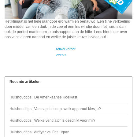
Watertap
Toren
Steel
Nieuwsbrief
Waterkoker
Boiler
Het klimaat is het hele jaar door erg warm en benauwd. Een fijne verkoeling
Airconditioner
door middel van een duik in de zee of een fris windje door het huis is dan
Friteuse
ook de perfect manier om te ontsnappen aan de hitte. Lees hier meer over
ons ventilatoren aanbod en welke de juiste keuze is voor jou!
Tafelmodel
Broodrooster
Artikel verder
Staand
lezen »
Staafmixer
Plafond
Sapcentrifuge
Recente artikelen
Bakplaat/Grill
Huishoudtips | De Amerikaanse Koelkast
Mixer
Huishoudtips | Van sap tot soep: welk apparaat kies je?
Huishoudtips | Welke ventilator is geschikt voor mij?
Diversen
Huishoudtips | Airfryer vs. Frituurpan
Kookplaten