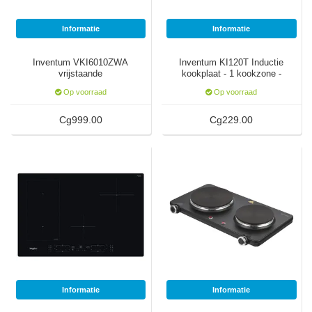
Informatie
Informatie
SodaStream
Smaken
Inventum VKI6010ZWA
Inventum KI120T Inductie
vrijstaande
kookplaat - 1 kookzone -
inductiekookplaat
2000 watt
Op voorraad
Op voorraad
Cg999.00
Cg229.00
Informatie
Informatie