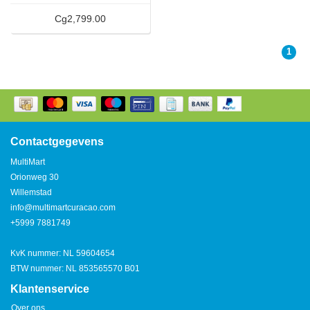
Cg2,799.00
1
Contactgegevens
MultiMart
Orionweg 30
Willemstad
info@multimartcuracao.com
+5999 7881749
KvK nummer: NL 59604654
BTW nummer: NL 853565570 B01
Klantenservice
Over ons