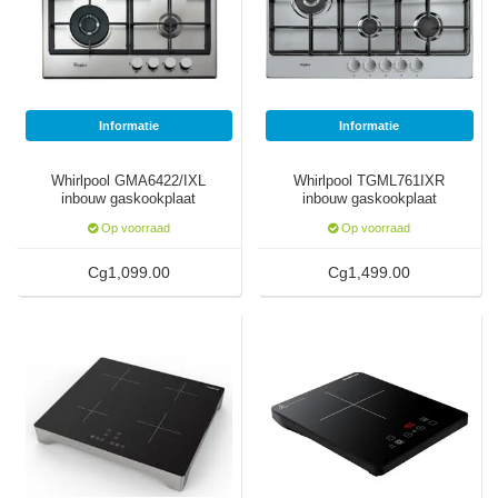
Watertap
Toren
Steel
Nieuwsbrief
Waterkoker
Boiler
Airconditioner
Friteuse
Informatie
Informatie
Tafelmodel
Broodrooster
Whirlpool GMA6422/IXL
Whirlpool TGML761IXR
Staand
inbouw gaskookplaat
inbouw gaskookplaat
Staafmixer
Op voorraad
Op voorraad
Plafond
Cg1,099.00
Cg1,499.00
Sapcentrifuge
Bakplaat/Grill
Mixer
Diversen
Kookplaten