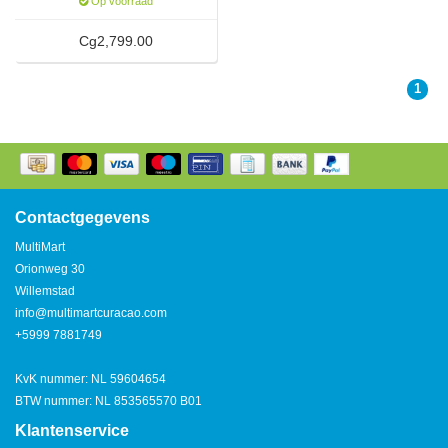
Op voorraad
Cg2,799.00
1
Contactgegevens
MultiMart
Orionweg 30
Willemstad
info@multimartcuracao.com
+5999 7881749
KvK nummer: NL 59604654
BTW nummer: NL 853565570 B01
Klantenservice