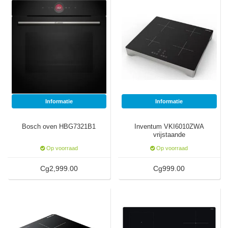
Informatie
Informatie
Bosch oven HBG7321B1
Inventum VKI6010ZWA
vrijstaande
inductiekookplaat
Op voorraad
Op voorraad
Cg2,999.00
Cg999.00