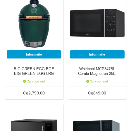
Watertap
Toren
Steel
Nieuwsbrief
Waterkoker
Boiler
Airconditioner
Friteuse
Tafelmodel
Broodrooster
Staand
Informatie
Informatie
Staafmixer
Plafond
BIG GREEN EGG BGE
Whirlpool MCP347BL
Sapcentrifuge
BIG GREEN EGG LRG
Combi Magnetron 25L,
REGGULATOR
Zwart
Op voorraad
Op voorraad
Bakplaat/Grill
Cg2,799.00
Cg849.00
Mixer
Diversen
Kookplaten