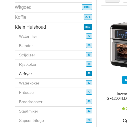
Witgoed
1083
Koffie
274
Klein Huishoud
843
Waterfilter
22
Blender
80
Strijkijzer
85
Rijstkoker
38
Airfryer
48
Waterkoker
52
Friteuse
27
Inven
GF1200HLD 
Broodrooster
40
1
O
Staafmixer
21
C
Sapcentrifuge
28