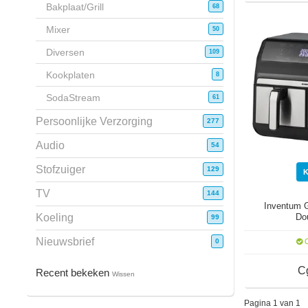
Bakplaat/Grill
68
Mixer
50
Diversen
109
Kookplaten
8
SodaStream
61
Persoonlijke Verzorging
277
Audio
54
Stofzuiger
129
TV
144
Inventum 
Do
Koeling
99
Nieuwsbrief
O
0
C
Recent bekeken
Wissen
Pagina 1 van 1