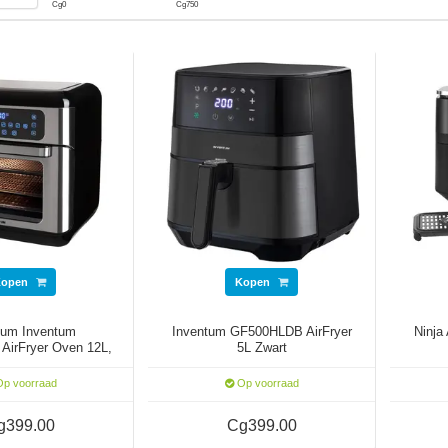
Cg
0
Cg
750
Kopen
Kopen
tum Inventum
Inventum GF500HLDB AirFryer
Ninja
AirFryer Oven 12L,
5L Zwart
500 Watt
p voorraad
Op voorraad
g399.00
Cg399.00