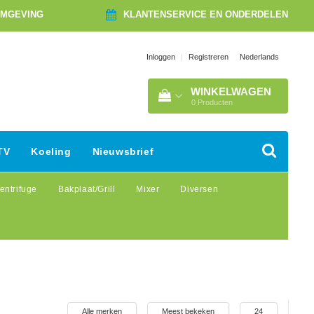
OMGEVING
KLANTENSERVICE EN ONDERDELEN
Nederlands
Inloggen
|
Registreren
WINKELWAGEN
0
Producten
TV
Koeling
Nieuwsbrief
entrifuge
Bakplaat/Grill
Mixer
Diversen
Alle merken
Meest bekeken
24