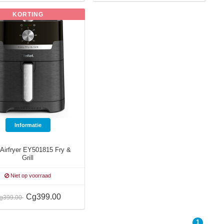
KORTING
Informatie
 Airfryer EY501815 Fry &
Grill
Niet op voorraad
Cg399.00
g399.00
1