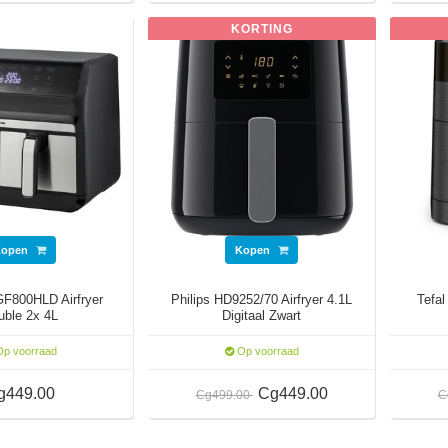
KORTING
Kopen
Kopen
GF800HLD Airfryer
Philips HD9252/70 Airfryer 4.1L
Tefal
uble 2x 4L
Digitaal Zwart
p voorraad
Op voorraad
g449.00
Cg449.00
Cg499.00
C