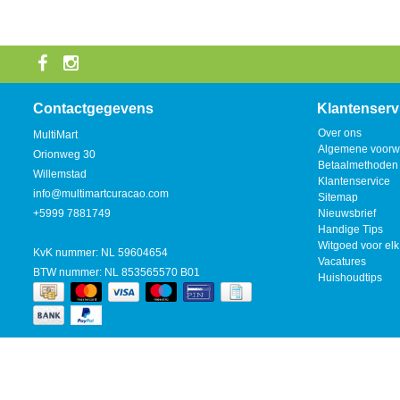
Contactgegevens
Klantenserv
Over ons
MultiMart
Algemene voorw
Orionweg 30
Betaalmethoden
Willemstad
Klantenservice
info@multimartcuracao.com
Sitemap
+5999 7881749
Nieuwsbrief
Handige Tips
Witgoed voor elk
KvK nummer: NL 59604654
Vacatures
BTW nummer: NL 853565570 B01
Huishoudtips