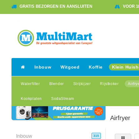
GRATIS BEZORGEN EN AANSLUITEN
VOOR 1
Inbouw
Witgoed
Koffie
Klein Huis
Waterfilter
Blender
Strijkijzer
Rijstkoker
Airfry
Kookplaten
SodaStream
Home
/
Klein Huis
Airfryer
Inbouw
315