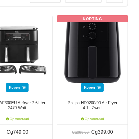
KORTING
Kopen
Kopen
 AF300EU Airfryer 7.6Liter
Philips HD9200/90 Air Fryer
2470 Watt
4.1L Zwart
Op voorraad
Op voorraad
Cg749.00
Cg399.00
Cg399.00