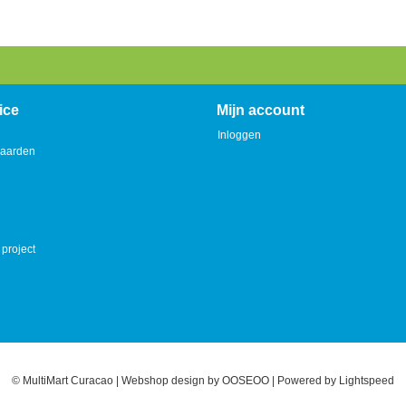
ice
Mijn account
Inloggen
aarden
 project
© MultiMart Curacao | Webshop design by
OOSEOO
| Powered by
Lightspeed