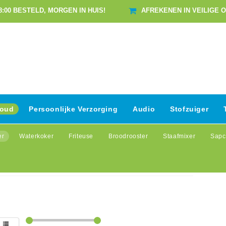
8:00 BESTELD, MORGEN IN HUIS!
AFREKENEN IN VEILIGE 
houd
Persoonlijke Verzorging
Audio
Stofzuiger
er
Waterkoker
Friteuse
Broodrooster
Staafmixer
Sapc
houd
/
Airfryer