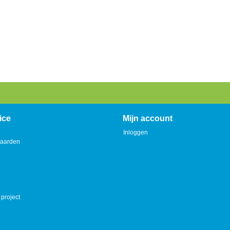
ice
Mijn account
Inloggen
aarden
 project