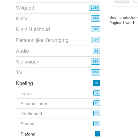
Witgoed
1083
Geen producten 
Koffie
274
Pagina 1 van 1
Klein Huishoud
843
Persoonlijke Verzorging
277
Audio
54
Stofzuiger
129
TV
144
Koeling
99
Toren
14
Airconditioner
23
Tafelmodel
15
Staand
20
Plafond
4