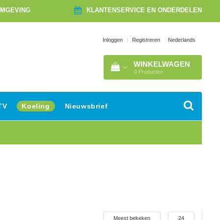
OMGEVING
KLANTENSERVICE EN ONDERDELEN
Nederlands
Inloggen
|
Registreren
WINKELWAGEN
0
Producten
TV
Koeling
Nieuwsbrief
Meest bekeken
24