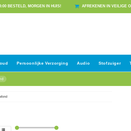
8:00 BESTELD, MORGEN IN HUIS!
AFREKENEN IN VEILIGE 
houd
Persoonlijke Verzorging
Audio
Stofzuiger
nd
afond