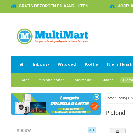
GRATIS BEZORGEN EN AANSLUITEN
VOOR 1
Inbouw
Witgoed
Koffie
Klein Huis
Toren
Airconditioner
Tafelmodel
Staand
Plafo
Home
/
Koeling
/
Pl
Plafond
Inbouw
315