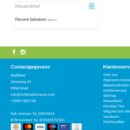
Nieuwsbrief
0
Recent bekeken
Wissen
Contactgegevens
Klantenserv
Over ons
MultiMart
Algemene voorw
Orionweg 30
Betaalmethoden
Willemstad
Klantenservice
info@multimartcuracao.com
Sitemap
+5999 7881749
Nieuwsbrief
Handige Tips
Witgoed voor elk
KvK nummer: NL 59604654
Vacatures
BTW nummer: NL 853565570 B01
Huishoudtips