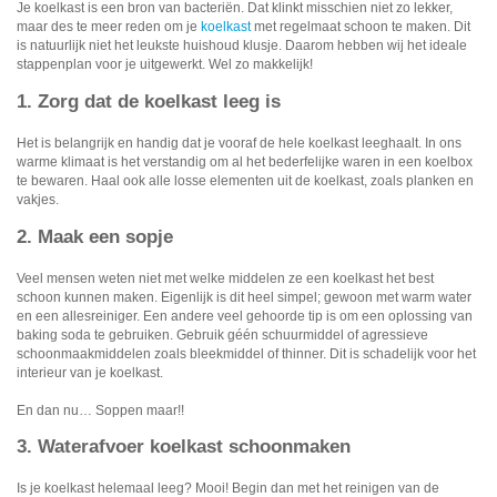
Watertap
Je koelkast is een bron van bacteriën. Dat klinkt misschien niet zo lekker,
Toren
maar des te meer reden om je
koelkast
met regelmaat schoon te maken. Dit
Steel
Nieuwsbrief
is natuurlijk niet het leukste huishoud klusje. Daarom hebben wij het ideale
Waterkoker
Boiler
stappenplan voor je uitgewerkt. Wel zo makkelijk!
Airconditioner
1. Zorg dat de koelkast leeg is
Friteuse
Tafelmodel
Het is belangrijk en handig dat je vooraf de hele koelkast leeghaalt. In ons
Broodrooster
warme klimaat is het verstandig om al het bederfelijke waren in een koelbox
te bewaren. Haal ook alle losse elementen uit de koelkast, zoals planken en
Staand
vakjes.
Staafmixer
2. Maak een sopje
Plafond
Sapcentrifuge
Veel mensen weten niet met welke middelen ze een koelkast het best
schoon kunnen maken. Eigenlijk is dit heel simpel; gewoon met warm water
en een allesreiniger. Een andere veel gehoorde tip is om een oplossing van
Bakplaat/Grill
baking soda te gebruiken. Gebruik géén schuurmiddel of agressieve
schoonmaakmiddelen zoals bleekmiddel of thinner. Dit is schadelijk voor het
interieur van je koelkast.
Mixer
En dan nu… Soppen maar!!
Diversen
3. Waterafvoer koelkast schoonmaken
Is je koelkast helemaal leeg? Mooi! Begin dan met het reinigen van de
Kookplaten