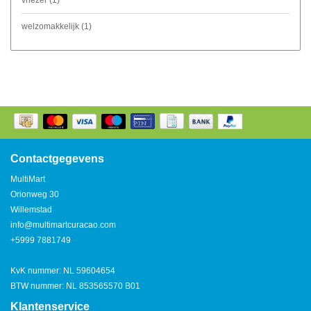
vriezer
(1)
welzomakkelijk
(1)
Contactgegevens
MultiMart
Orionweg 30
Willemstad
info@multimartcuracao.com
+5999 7881749
KvK nummer: NL 59604654
BTW nummer: NL 853565570 B01
Klantenservice