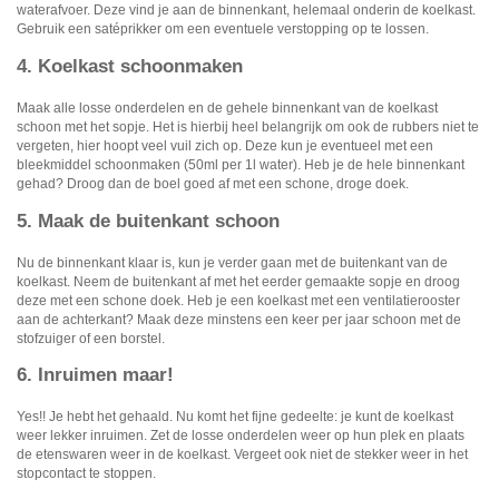
waterafvoer. Deze vind je aan de binnenkant, helemaal onderin de koelkast.
Gebruik een satéprikker om een eventuele verstopping op te lossen.
SodaStream
4. Koelkast schoonmaken
Smaken
Maak alle losse onderdelen en de gehele binnenkant van de koelkast
schoon met het sopje. Het is hierbij heel belangrijk om ook de rubbers niet te
vergeten, hier hoopt veel vuil zich op. Deze kun je eventueel met een
bleekmiddel schoonmaken (50ml per 1l water). Heb je de hele binnenkant
gehad? Droog dan de boel goed af met een schone, droge doek.
5. Maak de buitenkant schoon
Nu de binnenkant klaar is, kun je verder gaan met de buitenkant van de
koelkast. Neem de buitenkant af met het eerder gemaakte sopje en droog
deze met een schone doek. Heb je een koelkast met een ventilatierooster
aan de achterkant? Maak deze minstens een keer per jaar schoon met de
stofzuiger of een borstel.
6. Inruimen maar!
Yes!! Je hebt het gehaald. Nu komt het fijne gedeelte: je kunt de koelkast
weer lekker inruimen. Zet de losse onderdelen weer op hun plek en plaats
de etenswaren weer in de koelkast. Vergeet ook niet de stekker weer in het
stopcontact te stoppen.