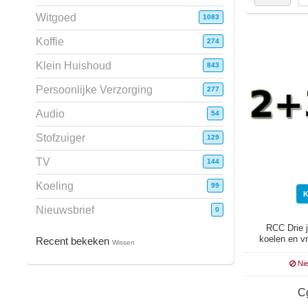
Witgoed
1083
Koffie
274
Klein Huishoud
843
Persoonlijke Verzorging
277
Audio
54
Stofzuiger
129
TV
144
Koeling
99
Nieuwsbrief
0
RCC Drie j
koelen en vr
Recent bekeken
Wissen
Nie
C