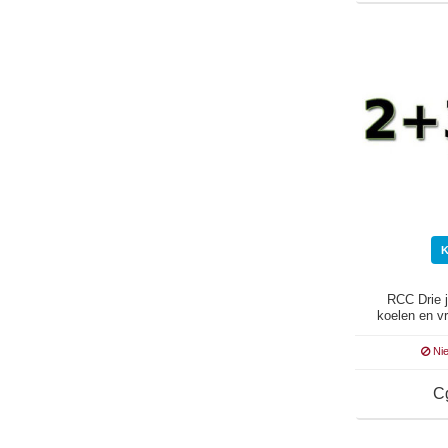
RCC Drie j
koelen en vr
Nie
C