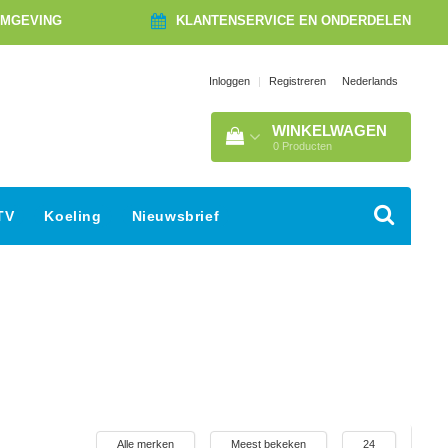
OMGEVING
KLANTENSERVICE EN ONDERDELEN
Nederlands
Inloggen
|
Registreren
WINKELWAGEN
0
Producten
TV
Koeling
Nieuwsbrief
Alle merken
Meest bekeken
24