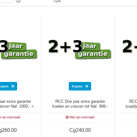
Cg
0
Cg
750
Kopen
Kopen
aar extra garantie
RCC Drie jaar extra garantie
RCC 
iezen Naf. 1000,- >
koelen en vriezen tot Naf. 999,-
(vaat
1499,-
t op voorraad
Niet op voorraad
g260.00
Cg240.00