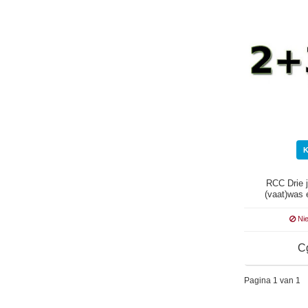
RCC Drie j
(vaat)was
Naf. 1
Nie
C
Pagina 1 van 1