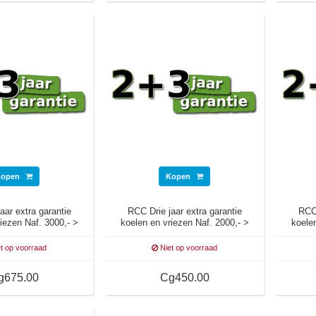
Kopen
Kopen
aar extra garantie
RCC Drie jaar extra garantie
RCC 
iezen Naf. 3000,- >
koelen en vriezen Naf. 2000,- >
koelen
3999,-
2999,-
t op voorraad
Niet op voorraad
g675.00
Cg450.00