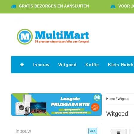
GRATIS BEZORGEN EN AANSLUITEN
VOOR 1
Inbouw
Witgoed
Koffie
Klein Huis
Home
/
Witgoed
Witgoed
Inbouw
315