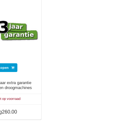
Kopen
aar extra garantie
 en droogmachines
000,- > 1499,-
t op voorraad
g260.00