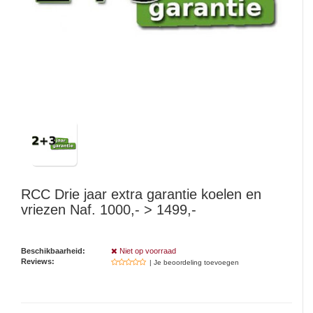
Watertap
Toren
Steel
Nieuwsbrief
Waterkoker
Boiler
Airconditioner
Friteuse
Tafelmodel
Broodrooster
Staand
Staafmixer
Plafond
Sapcentrifuge
RCC
Drie jaar extra garantie koelen en
Bakplaat/Grill
vriezen Naf. 1000,- > 1499,-
Mixer
Beschikbaarheid:
Niet op voorraad
Reviews:
| Je beoordeling toevoegen
Diversen
Kookplaten