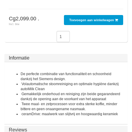
SodaStream
Cg2,099.00 .
Smaken
Toevoegen aan winkelwagen
Incl. btw
Informatie
De perfecte combinatie van functionaliteit en schoonheid
dankzij het Siemens design.
Volautomatische stoomreiniging en optimale hygiëne dankzij
autoMilk Clean
Gemakkelijk onderhoud en reiniging zijn beide gegarandeerd
dankzij de opening aan de voorkant van het apparaat
Twee maal- en zetprocessen voor extra sterke koffie, minder
bittere en geen onaangename nasmaak.
ceramDrive:
maalwerk van slijtvrij en hoogwaardig keramiek
Reviews