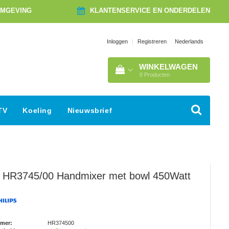
OMGEVING
KLANTENSERVICE EN ONDERDELEN
Nederlands
Inloggen
|
Registreren
WINKELWAGEN
0
Producten
TV
Koeling
Nieuwsbrief
HR3745/00 Handmixer met bowl 450Watt
mmer:
HR374500