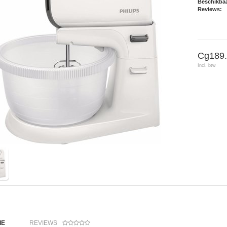
Beschikbaa
Reviews:
Cg189.
Incl. btw
IE
REVIEWS