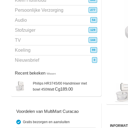
Klein Huishoud
Persoonlijke Verzorging
277
Audio
54
Stofzuiger
129
TV
144
Koeling
99
Nieuwsbrief
0
Recent bekeken
Wissen
Philips
HR3745/00 Handmixer met
Cg189.00
bowl 450Watt
Voordelen van MultiMart Curacao
Gratis bezorgen en aansluiten
INFORMAT