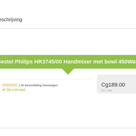
schrijving
estel
Philips
HR3745/00 Handmixer met bowl 450Wa
Cg189.00
| Je beoordeling toevoegen
Op voorraad
Incl. btw