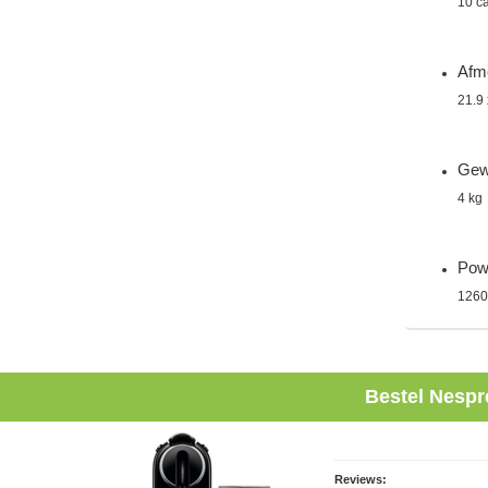
10 c
Afme
21.9 
Gew
4 kg
Powe
1260
Bestel
Nespr
Reviews: