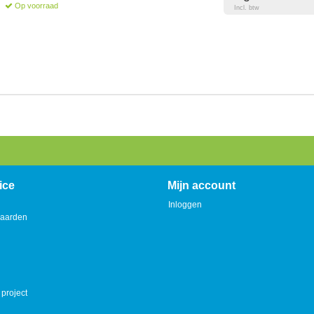
Op voorraad
Incl. btw
ice
Mijn account
Inloggen
aarden
 project