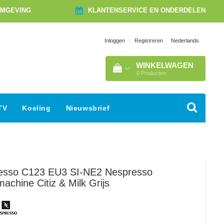
OMGEVING
KLANTENSERVICE EN ONDERDELEN
Nederlands
Inloggen
|
Registreren
WINKELWAGEN
0
Producten
TV
Koeling
Nieuwsbrief
esso
C123 EU3 SI-NE2 Nespresso
machine Citiz & Milk Grijs