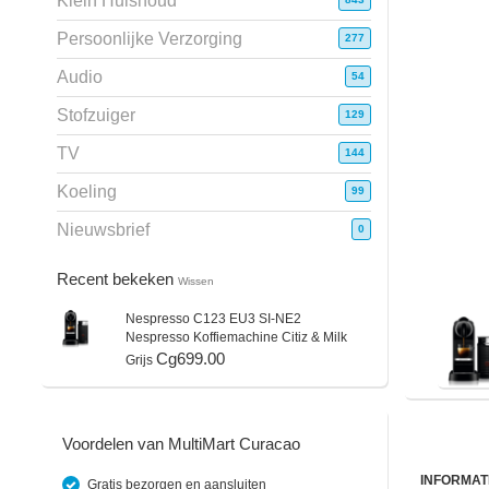
Klein Huishoud
Persoonlijke Verzorging
277
Audio
54
Stofzuiger
129
TV
144
Koeling
99
Nieuwsbrief
0
Recent bekeken
Wissen
Nespresso
C123 EU3 SI-NE2
Nespresso Koffiemachine Citiz & Milk
Cg699.00
Grijs
Voordelen van MultiMart Curacao
INFORMAT
Gratis bezorgen en aansluiten