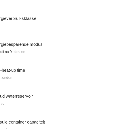
gieverbruiksklasse
rgiebesparende modus
off na 9 minuten
-heat-up time
econden
ud waterreservoir
itre
ule container capaciteit