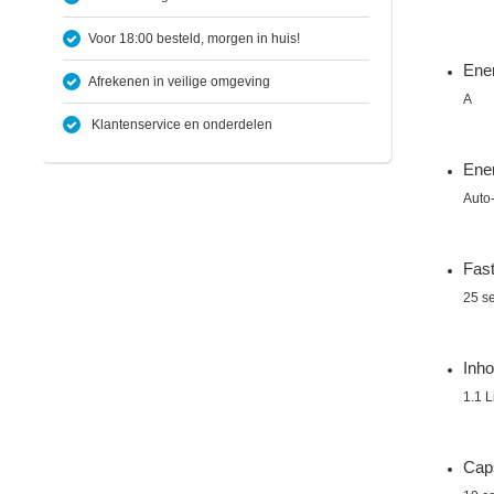
Voor 18:00 besteld, morgen in huis!
Ener
Afrekenen in veilige omgeving
A
Klantenservice en onderdelen
Ene
Auto-
Fast
25 s
Inho
1.1 L
Caps