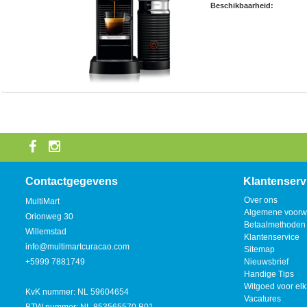
Beschikbaarheid:
Contactgegevens
Klantenserv
Over ons
MultiMart
Algemene voorw
Orionweg 30
Betaalmethoden
Willemstad
Klantenservice
info@multimartcuracao.com
Sitemap
+5999 7881749
Nieuwsbrief
Handige Tips
Witgoed voor elk
KvK nummer: NL 59604654
Vacatures
BTW nummer: NL 853565570 B01