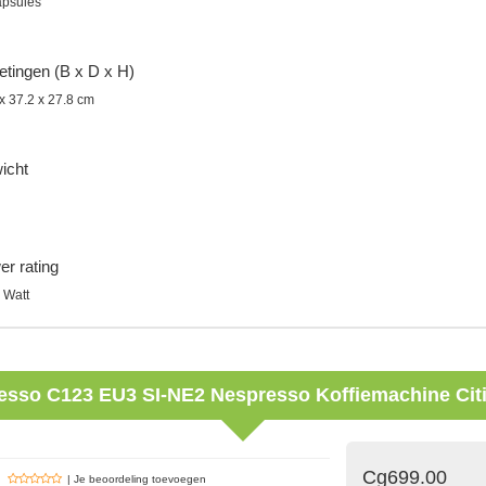
apsules
tingen (B x D x H)
x 37.2 x 27.8 cm
icht
r rating
 Watt
esso
C123 EU3 SI-NE2 Nespresso Koffiemachine Citiz
Cg699.00
| Je beoordeling toevoegen