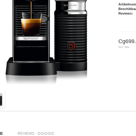
Artikelnu
Beschikbaa
Reviews:
Cg699.
Incl. btw
IE
REVIEWS