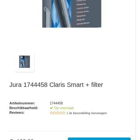
Watertap
Toren
Steel
Nieuwsbrief
Waterkoker
Boiler
Airconditioner
Friteuse
Tafelmodel
Broodrooster
Staand
Staafmixer
Plafond
Sapcentrifuge
Jura
1744458 Claris Smart + filter
Bakplaat/Grill
Artikelnummer:
1744458
Mixer
Beschikbaarheid:
Op voorraad
Reviews:
| Je beoordeling toevoegen
Diversen
Kookplaten