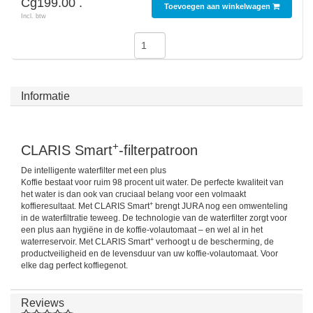
Cg199.00 .
Toevoegen aan winkelwagen
Incl. btw
SodaStream
Smaken
Informatie
+
CLARIS Smart
-filterpatroon
De intelligente waterfilter met een plus
Koffie bestaat voor ruim 98 procent uit water. De perfecte kwaliteit van
het water is dan ook van cruciaal belang voor een volmaakt
+
koffieresultaat. Met CLARIS Smart
brengt JURA nog een omwenteling
in de waterfiltratie teweeg. De technologie van de waterfilter zorgt voor
een plus aan hygiëne in de koffie-volautomaat – en wel al in het
+
waterreservoir. Met CLARIS Smart
verhoogt u de bescherming, de
productveiligheid en de levensduur van uw koffie-volautomaat. Voor
elke dag perfect koffiegenot.
Reviews