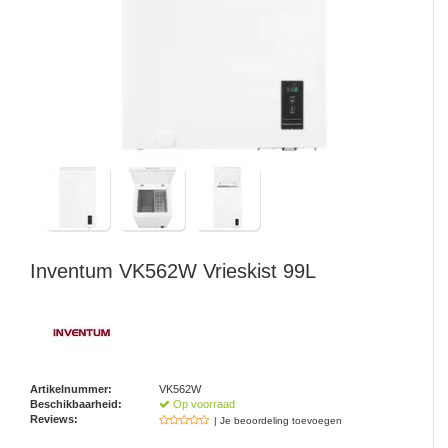
Watertap
Toren
Steel
Nieuwsbrief
Waterkoker
Boiler
Airconditioner
Friteuse
Tafelmodel
Broodrooster
Staand
Staafmixer
Plafond
Sapcentrifuge
Inventum
VK562W Vrieskist 99L
Bakplaat/Grill
Mixer
Artikelnummer:
VK562W
Diversen
Beschikbaarheid:
Op voorraad
Reviews:
| Je beoordeling toevoegen
Kookplaten