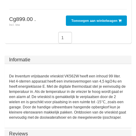
SodaStream
Cg899.00 .
Smaken
Toevoegen aan winkelwagen
Incl. btw
Informatie
De Inventum vrijstaande vrieskist VK562W heeft een inhoud 99 liter.
Het 4-sterren apparaat heeft een invriesvermogen van 4,5 kg/24u en
heeft energieklasse E. Met de digitale thermostaat stel je eenvoudig de
temperatuur in. Als de temperatuur in de vriezer te hoog wordt gaat er
een alarm af. De vrieskist is gemakkelijk te verplaatsen door de 2
wielen en is geschikt voor plaatsing in een ruimte tot -15°C, zoals een
garage. Door de handige uitneembare hangende opbergkorf kun je
kleinere etenswaren makkelijk pakken. Ontdooien van de vrieskist gaat
eenvoudig met de dooiwaterafvoer en de meegeleverde ijsschraper.
Reviews