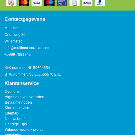
Watertap
Toren
Steel
Nieuwsbrief
Waterkoker
Boiler
Contactgegevens
Airconditioner
MultiMart
Friteuse
Orionweg 30
Tafelmodel
Willemstad
Broodrooster
info@multimartcuracao.com
Staand
+5999 7881749
Staafmixer
Plafond
KvK nummer: NL 59604654
Sapcentrifuge
BTW nummer: NL 853565570 B01
Klantenservice
Bakplaat/Grill
Over ons
Algemene voorwaarden
Betaalmethoden
Mixer
Klantenservice
Sitemap
Nieuwsbrief
Diversen
Handige Tips
Witgoed voor elk project
Kookplaten
Vacatures