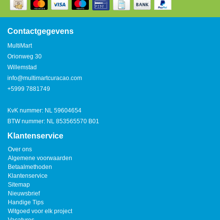
Watertap
Toren
Steel
Nieuwsbrief
Waterkoker
Boiler
Contactgegevens
Airconditioner
MultiMart
Friteuse
Orionweg 30
Tafelmodel
Willemstad
Broodrooster
info@multimartcuracao.com
Staand
+5999 7881749
Staafmixer
Plafond
KvK nummer: NL 59604654
Sapcentrifuge
BTW nummer: NL 853565570 B01
Klantenservice
Bakplaat/Grill
Over ons
Algemene voorwaarden
Betaalmethoden
Mixer
Klantenservice
Sitemap
Nieuwsbrief
Diversen
Handige Tips
Witgoed voor elk project
Kookplaten
Vacatures