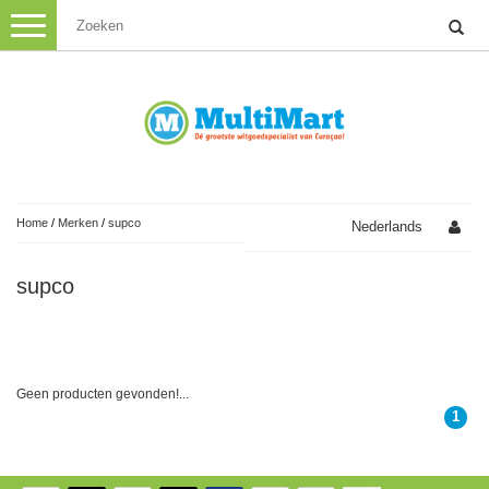
Menu
Inbouw
Kookplaat
Witgoed
Koken
Vaatwas
Koffie
Oven
Magnetron
Koffie machines
Wasmachine
Oven
Klein Huishoud
Home
/
Merken
/
supco
Nederlands
Combi
Kookplaat
Waterfilter
Nespresso machines
Droger
Fornuis
Persoonlijke Verzorging
Magnetron
supco
BBQ
Haar verzorging
Afzuigkap
Blender
Senseo machines
Audio
Vaatwasser
Combi
Scheren
Strijkijzer
Stofzuiger
Nespresso cups
Koelkast
Geen producten gevonden!...
Met zak
1
Mondhygiëne
TV
Rijstkoker
Espresso machines
Vriezer
Zakloos
Koeling
Airfryer
Melkschuimer