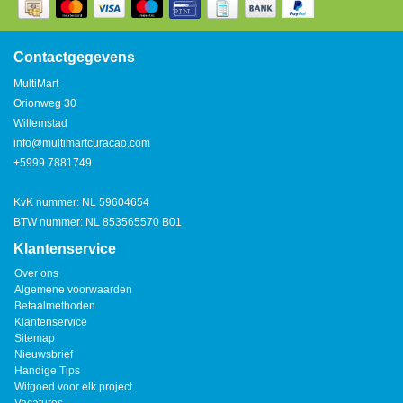
Watertap
Toren
Steel
Nieuwsbrief
Waterkoker
Boiler
Contactgegevens
Airconditioner
MultiMart
Friteuse
Orionweg 30
Tafelmodel
Willemstad
Broodrooster
info@multimartcuracao.com
Staand
+5999 7881749
Staafmixer
Plafond
KvK nummer: NL 59604654
Sapcentrifuge
BTW nummer: NL 853565570 B01
Klantenservice
Bakplaat/Grill
Over ons
Algemene voorwaarden
Betaalmethoden
Mixer
Klantenservice
Sitemap
Nieuwsbrief
Diversen
Handige Tips
Witgoed voor elk project
Kookplaten
Vacatures