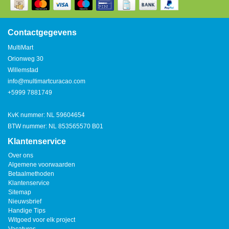
Watertap
Toren
Steel
Nieuwsbrief
Waterkoker
Boiler
Contactgegevens
Airconditioner
MultiMart
Friteuse
Orionweg 30
Tafelmodel
Willemstad
Broodrooster
info@multimartcuracao.com
Staand
+5999 7881749
Staafmixer
Plafond
KvK nummer: NL 59604654
Sapcentrifuge
BTW nummer: NL 853565570 B01
Klantenservice
Bakplaat/Grill
Over ons
Algemene voorwaarden
Betaalmethoden
Mixer
Klantenservice
Sitemap
Nieuwsbrief
Diversen
Handige Tips
Witgoed voor elk project
Kookplaten
Vacatures