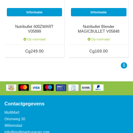
Informatie
Informatie
SodaStream
Smaken
Nutribullet 600ZWART
Nutribullet Blender
V05899
MAGICBULLET V05848
200 Watts
Op voorraad
Op voorraad
Cg249.00
Cg169.00
1
Contactgegevens
MultiMart
Orionweg 30
Willemstad
info@multimartcuracao.com