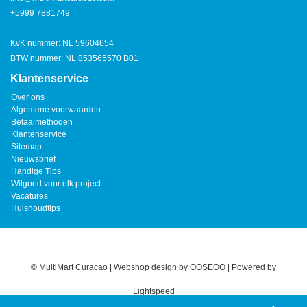
+5999 7881749
KvK nummer: NL 59604654
BTW nummer: NL 853565570 B01
Klantenservice
Over ons
Algemene voorwaarden
Betaalmethoden
Klantenservice
Sitemap
Nieuwsbrief
Handige Tips
Witgoed voor elk project
Vacatures
Huishoudtips
© MultiMart Curacao | Webshop design by
OOSEOO
| Powered by
Lightspeed