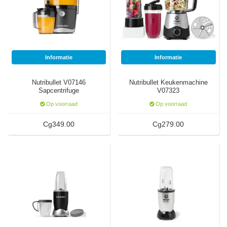
Watertap
Toren
Steel
Nieuwsbrief
Waterkoker
Boiler
Airconditioner
Friteuse
Informatie
Informatie
Tafelmodel
Broodrooster
Nutribullet V07146
Nutribullet Keukenmachine
Staand
Sapcentrifuge
V07323
Staafmixer
Op voorraad
Op voorraad
Plafond
Cg349.00
Cg279.00
Sapcentrifuge
Bakplaat/Grill
Mixer
Diversen
Kookplaten