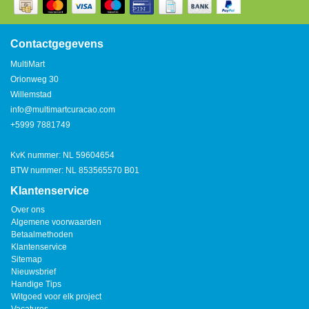
Watertap
Toren
Steel
Nieuwsbrief
Waterkoker
Boiler
Contactgegevens
Airconditioner
MultiMart
Friteuse
Orionweg 30
Tafelmodel
Willemstad
Broodrooster
info@multimartcuracao.com
Staand
+5999 7881749
Staafmixer
Plafond
KvK nummer: NL 59604654
Sapcentrifuge
BTW nummer: NL 853565570 B01
Klantenservice
Bakplaat/Grill
Over ons
Algemene voorwaarden
Betaalmethoden
Mixer
Klantenservice
Sitemap
Nieuwsbrief
Diversen
Handige Tips
Witgoed voor elk project
Kookplaten
Vacatures