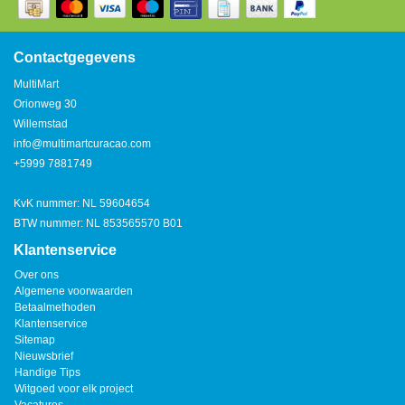
Watertap
Toren
Steel
Nieuwsbrief
Waterkoker
Boiler
Contactgegevens
Airconditioner
MultiMart
Friteuse
Orionweg 30
Tafelmodel
Willemstad
Broodrooster
info@multimartcuracao.com
Staand
+5999 7881749
Staafmixer
Plafond
KvK nummer: NL 59604654
Sapcentrifuge
BTW nummer: NL 853565570 B01
Klantenservice
Bakplaat/Grill
Over ons
Algemene voorwaarden
Betaalmethoden
Mixer
Klantenservice
Sitemap
Nieuwsbrief
Diversen
Handige Tips
Witgoed voor elk project
Kookplaten
Vacatures