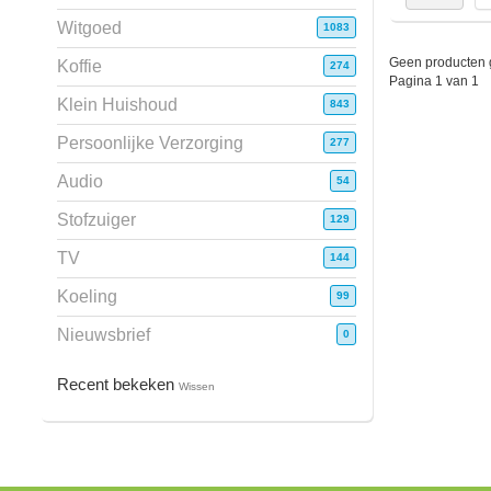
Witgoed
1083
Geen producten 
Koffie
274
Pagina 1 van 1
Klein Huishoud
843
Persoonlijke Verzorging
277
Audio
54
Stofzuiger
129
TV
144
Koeling
99
Nieuwsbrief
0
Recent bekeken
Wissen