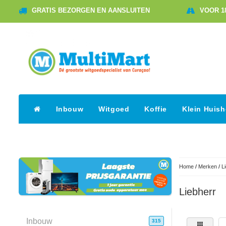
GRATIS BEZORGEN EN AANSLUITEN
VOOR 1
Inbouw
Witgoed
Koffie
Klein Huis
Home
/
Merken
/
L
Liebherr
Inbouw
315