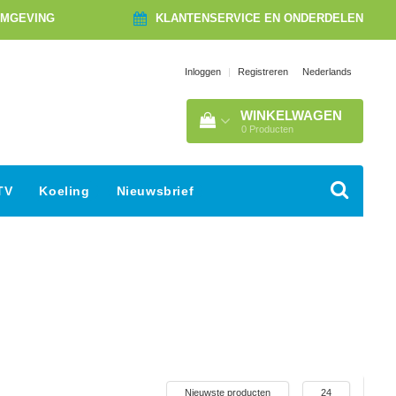
OMGEVING
KLANTENSERVICE EN ONDERDELEN
Nederlands
Inloggen
|
Registreren
WINKELWAGEN
0
Producten
TV
Koeling
Nieuwsbrief
Nieuwste producten
24