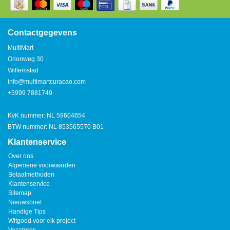
Watertap
Toren
Steel
Nieuwsbrief
Waterkoker
Boiler
Contactgegevens
Airconditioner
MultiMart
Friteuse
Orionweg 30
Tafelmodel
Willemstad
Broodrooster
info@multimartcuracao.com
Staand
+5999 7881749
Staafmixer
Plafond
KvK nummer: NL 59604654
Sapcentrifuge
BTW nummer: NL 853565570 B01
Klantenservice
Bakplaat/Grill
Over ons
Algemene voorwaarden
Betaalmethoden
Mixer
Klantenservice
Sitemap
Nieuwsbrief
Diversen
Handige Tips
Witgoed voor elk project
Kookplaten
Vacatures