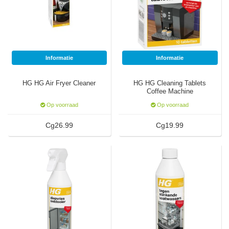
Watertap
Toren
Steel
Nieuwsbrief
Waterkoker
Boiler
Airconditioner
Friteuse
Informatie
Informatie
Tafelmodel
Broodrooster
HG HG Air Fryer Cleaner
HG HG Cleaning Tablets
Staand
Coffee Machine
Staafmixer
Op voorraad
Op voorraad
Plafond
Cg26.99
Cg19.99
Sapcentrifuge
Bakplaat/Grill
Mixer
Diversen
Kookplaten