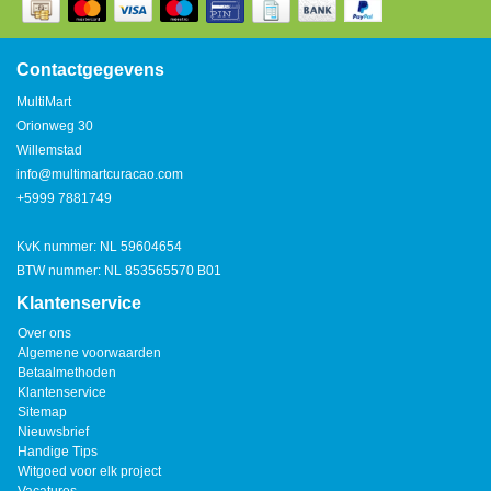
Watertap
Toren
Steel
Nieuwsbrief
Waterkoker
Boiler
Contactgegevens
Airconditioner
MultiMart
Friteuse
Orionweg 30
Tafelmodel
Willemstad
Broodrooster
info@multimartcuracao.com
Staand
+5999 7881749
Staafmixer
Plafond
KvK nummer: NL 59604654
Sapcentrifuge
BTW nummer: NL 853565570 B01
Klantenservice
Bakplaat/Grill
Over ons
Algemene voorwaarden
Betaalmethoden
Mixer
Klantenservice
Sitemap
Nieuwsbrief
Diversen
Handige Tips
Witgoed voor elk project
Kookplaten
Vacatures