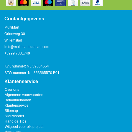
Watertap
Toren
Steel
Nieuwsbrief
Waterkoker
Boiler
Contactgegevens
Airconditioner
MultiMart
Friteuse
Orionweg 30
Tafelmodel
Willemstad
Broodrooster
info@multimartcuracao.com
Staand
+5999 7881749
Staafmixer
Plafond
KvK nummer: NL 59604654
Sapcentrifuge
BTW nummer: NL 853565570 B01
Klantenservice
Bakplaat/Grill
Over ons
Algemene voorwaarden
Betaalmethoden
Mixer
Klantenservice
Sitemap
Nieuwsbrief
Diversen
Handige Tips
Witgoed voor elk project
Kookplaten
Vacatures