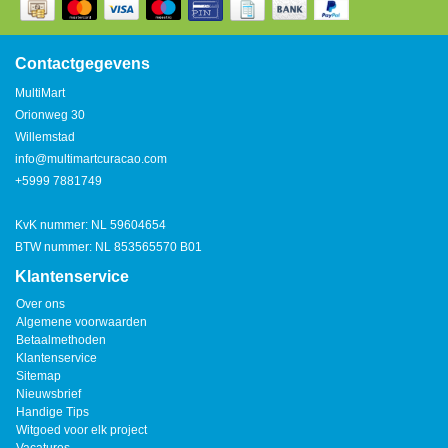
Watertap
Toren
Steel
Nieuwsbrief
Waterkoker
Boiler
Contactgegevens
Airconditioner
MultiMart
Friteuse
Orionweg 30
Tafelmodel
Willemstad
Broodrooster
info@multimartcuracao.com
Staand
+5999 7881749
Staafmixer
Plafond
KvK nummer: NL 59604654
Sapcentrifuge
BTW nummer: NL 853565570 B01
Klantenservice
Bakplaat/Grill
Over ons
Algemene voorwaarden
Betaalmethoden
Mixer
Klantenservice
Sitemap
Nieuwsbrief
Diversen
Handige Tips
Witgoed voor elk project
Kookplaten
Vacatures