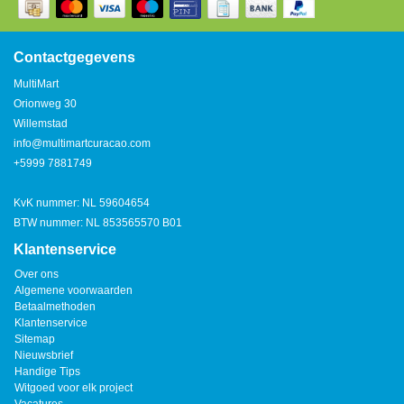
Watertap
Toren
Steel
Nieuwsbrief
Waterkoker
Boiler
Contactgegevens
Airconditioner
MultiMart
Friteuse
Orionweg 30
Tafelmodel
Willemstad
Broodrooster
info@multimartcuracao.com
Staand
+5999 7881749
Staafmixer
Plafond
KvK nummer: NL 59604654
Sapcentrifuge
BTW nummer: NL 853565570 B01
Klantenservice
Bakplaat/Grill
Over ons
Algemene voorwaarden
Betaalmethoden
Mixer
Klantenservice
Sitemap
Nieuwsbrief
Diversen
Handige Tips
Witgoed voor elk project
Kookplaten
Vacatures