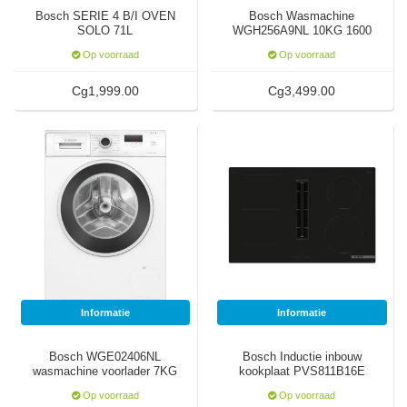
Bosch SERIE 4 B/I OVEN
Bosch Wasmachine
SOLO 71L
WGH256A9NL 10KG 1600
Toeren
Op voorraad
Op voorraad
Cg1,999.00
Cg3,499.00
Informatie
Informatie
Bosch WGE02406NL
Bosch Inductie inbouw
wasmachine voorlader 7KG
kookplaat PVS811B16E
14 Toeren
Op voorraad
Op voorraad