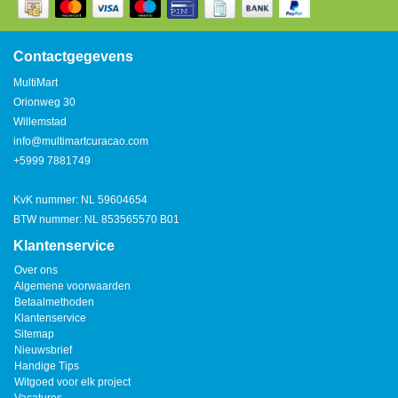
Watertap
Toren
Steel
Nieuwsbrief
Waterkoker
Boiler
Contactgegevens
Airconditioner
MultiMart
Friteuse
Orionweg 30
Tafelmodel
Willemstad
Broodrooster
info@multimartcuracao.com
Staand
+5999 7881749
Staafmixer
Plafond
KvK nummer: NL 59604654
Sapcentrifuge
BTW nummer: NL 853565570 B01
Klantenservice
Bakplaat/Grill
Over ons
Algemene voorwaarden
Betaalmethoden
Mixer
Klantenservice
Sitemap
Nieuwsbrief
Diversen
Handige Tips
Witgoed voor elk project
Kookplaten
Vacatures