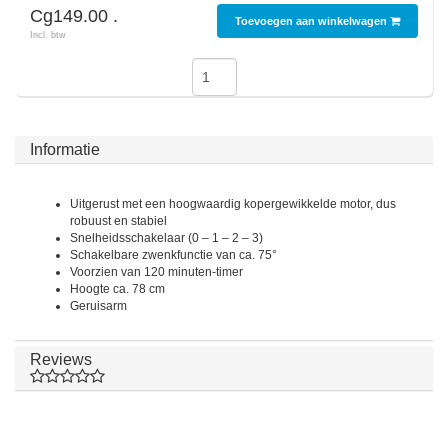
Cg149.00 .
Toevoegen aan winkelwagen
Incl. btw
SodaStream
Smaken
Informatie
Uitgerust met een hoogwaardig kopergewikkelde motor, dus
robuust en stabiel
Snelheidsschakelaar (0 – 1 – 2 – 3)
Schakelbare zwenkfunctie van ca. 75°
Voorzien van 120 minuten-timer
Hoogte ca. 78 cm
Geruisarm
Reviews