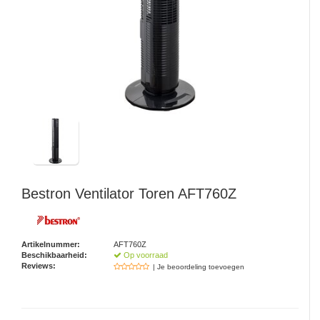
Watertap
Toren
Steel
Nieuwsbrief
Waterkoker
Boiler
Airconditioner
Friteuse
Tafelmodel
Broodrooster
Staand
Staafmixer
Plafond
Sapcentrifuge
Bestron
Ventilator Toren AFT760Z
Bakplaat/Grill
Artikelnummer:
AFT760Z
Mixer
Beschikbaarheid:
Op voorraad
Reviews:
| Je beoordeling toevoegen
Diversen
Kookplaten